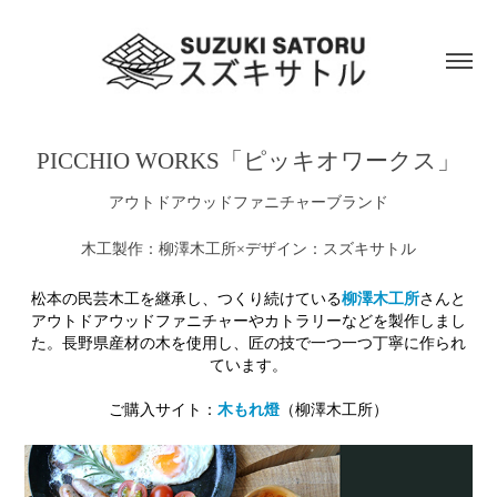
PICCHIO WORKS「ピッキオワークス」
アウトドアウッドファニチャーブランド
木工製作：柳澤木工所×デザイン：スズキサトル
松本の民芸木工を継承し、つくり続けている
柳澤木工所
さんと
アウトドアウッドファニチャーやカトラリーなどを製作しまし
た。
長野県産材の木を使用し、匠の技で一つ一つ丁寧に作られ
ています。
ご購入サイト：
木もれ燈
（
柳澤木工所）